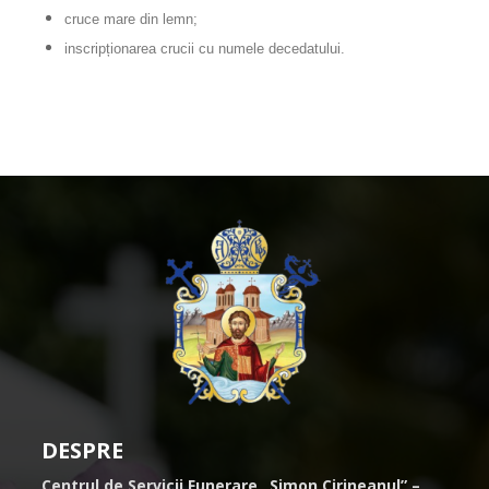
cruce mare din lemn;
inscripționarea crucii cu numele decedatului.
DESPRE
Centrul de Servicii Funerare „Simon Cirineanul” –