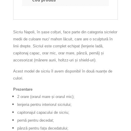
Sicriu Napoli, în șase colțuri, face parte din categoria sicrielor
medii de culoare nuc/ mahon lăcuit, care are o sculptură în
linii drepte. Sicriul este complet echipat (lenjerie ladă,
capitonaj capac, orar mic, orar mare, pânză, pernă) și
accesorizat (mânere aurii, holtzz-uri și shield-uri).
Acest model de sicriu îl avem disponibil în două nuanțe de
culori.
Prezentare
2 orare (orarul mare și orarul mic);
lenjeria pentru interiorul sicriului;
capitonajul capacului de sicriu;
pernă pentru decedat;
pânză pentru fața decedatului;