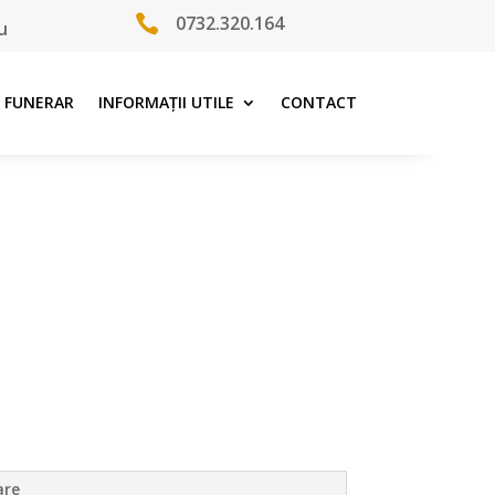

0732.320.164
u
 FUNERAR
INFORMAȚII UTILE
CONTACT
are