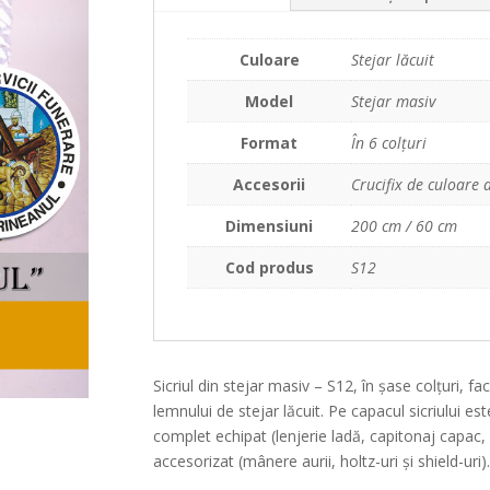
Culoare
Stejar lăcuit
Model
Stejar masiv
Format
În 6 colțuri
Accesorii
Crucifix de culoare a
Dimensiuni
200 cm / 60 cm
Cod produs
S12
Sicriul din stejar masiv – S12, în șase colțuri, f
lemnului de stejar lăcuit. Pe capacul sicriului est
complet echipat (lenjerie ladă, capitonaj capac,
accesorizat (mânere aurii, holtz-uri și shield-uri)