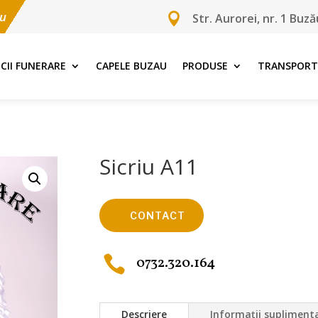
ău

Str. Aurorei, nr. 1 Buză
ICII FUNERARE
CAPELE BUZAU
PRODUSE
TRANSPORT
Sicriu A11
CONTACT

0732.320.164
Descriere
Informații supliment