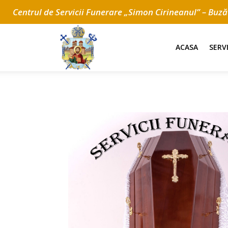
Centrul de Servicii Funerare „Simon Cirineanul” – Buz
ACASA
SERV