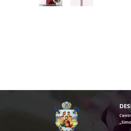
DES
Centr
„Simo