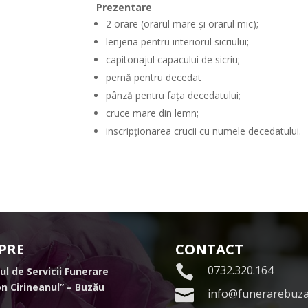
Prezentare
2 orare (orarul mare și orarul mic);
lenjeria pentru interiorul sicriului;
capitonajul capacului de sicriu;
pernă pentru decedat
pânză pentru fața decedatului;
cruce mare din lemn;
inscripționarea crucii cu numele decedatului.
PRE
CONTACT

0732.320.164
ul de Servicii Funerare
n Cirineanul” – Buzău

info@funerarebuza