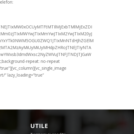
elefon:
JTNEJTIxMW0xOCUyMTFtMTIlMjExbTMlMjExZDI
m0zJTIxMWYwJTIxMmYwJTIxM2YwJTIxM20yJ
2YmYxYTk0NWM5OGU0ZWQ1JTIxMnNTdHJhZGElM
DM2MTA2MzAyMiUyMiUyMHdpZHRoJTNEJTIyNTA
IyJTIwYWxsb3dmdWxsc2NyZWVuJTNFJTNDJTJGaW
;background-repeat: no-repeat
”true”][vc_column][vc_single_image
t/” lazy_loading=”true”
UTILE