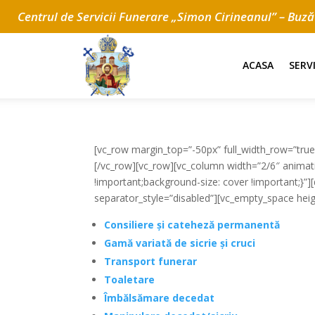
Centrul de Servicii Funerare „Simon Cirineanul” – Buz
ACASA
SERV
[vc_row margin_top=”-50px” full_width_row=”tru
[/vc_row][vc_row][vc_column width=”2/6″ anima
!important;background-size: cover !important;}”][dt_
separator_style=”disabled”][vc_empty_space heigh
Consiliere și cateheză permanentă
Gamă variată de sicrie și cruci
Transport funerar
Toaletare
Îmbălsămare decedat