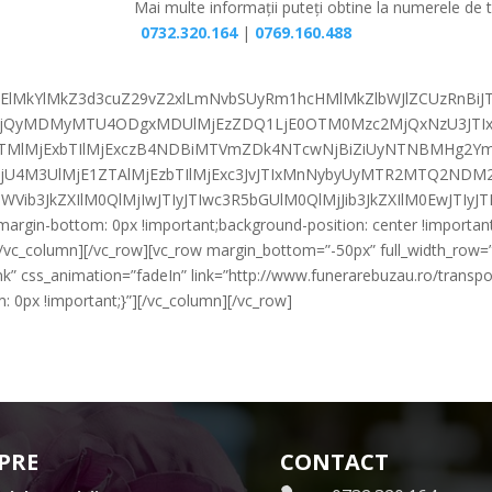
Mai multe informații puteți obtine la numerele de t
0732.320.164
|
0769.160.488
M0ElMkYlMkZ3d3cuZ29vZ2xlLmNvbSUyRm1hcHMlMkZlbWJlZCUzRnBi
QyMDMyMTU4ODgxMDUlMjEzZDQ1LjE0OTM0Mzc2MjQxNzU3JTIxM
EzbTMlMjExbTIlMjExczB4NDBiMTVmZDk4NTcwNjBiZiUyNTNBMHg
lMjU4M3UlMjE1ZTAlMjEzbTIlMjExc3JvJTIxMnNybyUyMTR2MTQ2N
hbWVib3JkZXIlM0QlMjIwJTIyJTIwc3R5bGUlM0QlMjJib3JkZXIlM0EwJT
gin-bottom: 0px !important;background-position: center !important
][/vc_column][/vc_row][vc_row margin_bottom=”-50px” full_width_row=
nk” css_animation=”fadeIn” link=”http://www.funerarebuzau.ro/transpor
0px !important;}”][/vc_column][/vc_row]
PRE
CONTACT