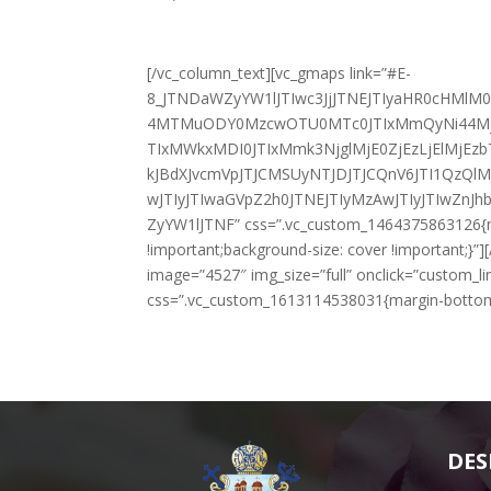
[/vc_column_text][vc_gmaps link=”#E-
8_JTNDaWZyYW1lJTIwc3JjJTNEJTIyaHR0cHMl
4MTMuODY0MzcwOTU0MTc0JTIxMmQyNi44Mj
TIxMWkxMDI0JTIxMmk3NjglMjE0ZjEzLjElMj
kJBdXJvcmVpJTJCMSUyNTJDJTJCQnV6JTI1QzQ
wJTIyJTIwaGVpZ2h0JTNEJTIyMzAwJTIyJTIwZnJ
ZyYW1lJTNF” css=”.vc_custom_1464375863126{mar
!important;background-size: cover !important;}”
image=”4527″ img_size=”full” onclick=”custom_li
css=”.vc_custom_1613114538031{margin-bottom: 
DES