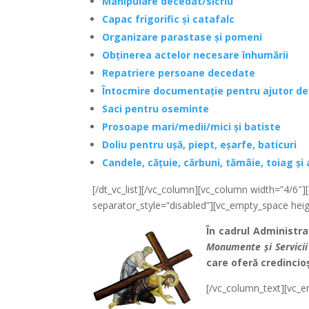
Manipulare decedat/sicriu
Capac frigorific și catafalc
Organizare parastase și pomeni
Obținerea actelor necesare înhumării
Repatriere persoane decedate
Întocmire documentație pentru ajutor d
Saci pentru oseminte
Prosoape mari/medii/mici și batiste
Doliu pentru ușă, piept, eșarfe, baticuri
Candele, cățuie, cărbuni, tămâie, toiag și
[/dt_vc_list][/vc_column][vc_column width=”4/6″][dt
separator_style=”disabled”][vc_empty_space hei
În cadrul Administra
Monumente și Servicii
care oferă credincioș
[/vc_column_text][vc_