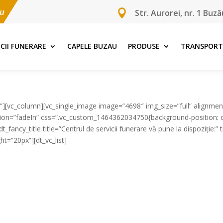
ău

Str. Aurorei, nr. 1 Buză
ICII FUNERARE
CAPELE BUZAU
PRODUSE
TRANSPORT
e”][vc_column][vc_single_image image=”4698″ img_size=”full” alignme
tion=”fadeIn” css=”.vc_custom_1464362034750{background-position: c
fancy_title title=”Centrul de servicii funerare vă pune la dispoziție:” titl
t=”20px”][dt_vc_list]