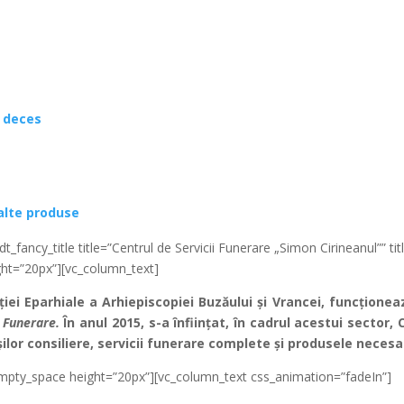
e deces
 alte produse
_fancy_title title=”Centrul de Servicii Funerare „Simon Cirineanul”” titl
ght=”20px”][vc_column_text]
ției Eparhiale a Arhiepiscopiei Buzăului și Vrancei, funcțione
 Funerare.
În anul 2015, s-a înființat, în cadrul acestui sector,
ilor consiliere, servicii funerare complete și produsele necesa
empty_space height=”20px”][vc_column_text css_animation=”fadeIn”]