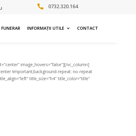

0732.320.164
u
 FUNERAR
INFORMAȚII UTILE
CONTACT
nt=”center” image_hovers=”false”][/vc_column]
enter !important;background-repeat: no-repeat
e_align=”left” title_size=”h4″ title_color=”title”